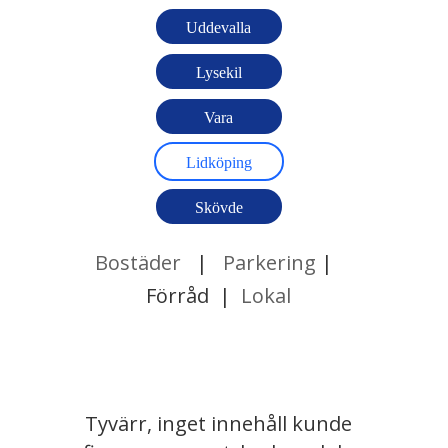
Uddevalla
Lysekil
Vara
Lidköping
Skövde
Bostäder
|
Parkering
|
Förråd |
Lokal
Hittade inga inlägg
Tyvärr, inget innehåll kunde