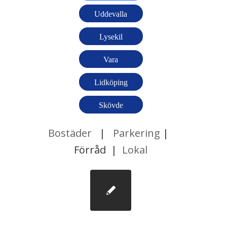
Uddevalla
Lysekil
Vara
Lidköping
Skövde
Bostäder
|
Parkering
|
Förråd |
Lokal