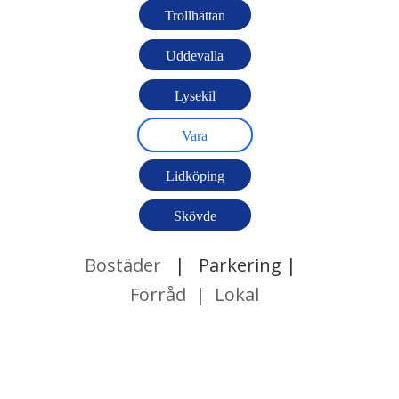
Trollhättan
Uddevalla
Lysekil
Vara
Lidköping
Skövde
Bostäder
| Parkering |
Förråd
|
Lokal
Hittade inga inlägg